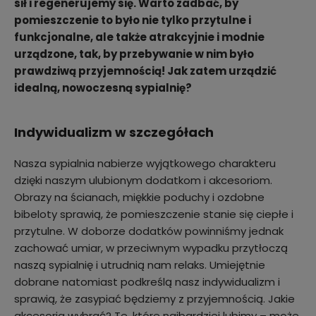
sił i regenerujemy się. Warto zadbać, by
pomieszczenie to było nie tylko przytulne i
funkcjonalne, ale także atrakcyjnie i modnie
urządzone, tak, by przebywanie w nim było
prawdziwą przyjemnością! Jak zatem urządzić
idealną, nowoczesną sypialnię?
Indywidualizm w szczegółach
Nasza sypialnia nabierze wyjątkowego charakteru
dzięki naszym ulubionym dodatkom i akcesoriom.
Obrazy na ścianach, miękkie poduchy i ozdobne
bibeloty sprawią, że pomieszczenie stanie się ciepłe i
przytulne. W doborze dodatków powinniśmy jednak
zachować umiar, w przeciwnym wypadku przytłoczą
naszą sypialnię i utrudnią nam relaks. Umiejętnie
dobrane natomiast podkreślą nasz indywidualizm i
sprawią, że zasypiać będziemy z przyjemnością. Jakie
akcesoria wybrać? Te, które najbardziej lubimy – może