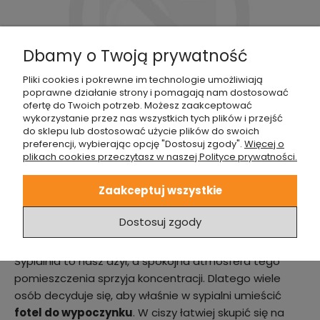
Dbamy o Twoją prywatność
Pliki cookies i pokrewne im technologie umożliwiają
poprawne działanie strony i pomagają nam dostosować
ofertę do Twoich potrzeb. Możesz zaakceptować
wykorzystanie przez nas wszystkich tych plików i przejść
do sklepu lub dostosować użycie plików do swoich
Fotel biurowy CH inspirowany proj. EA219 - wysoki - biała
preferencji, wybierając opcję "Dostosuj zgody".
Więcej o
skóra
plikach cookies przeczytasz w naszej Polityce prywatności.
Zobacz ten produkt
Zaakceptuj wszystkie
Dostosuj zgody
Lekko i nowocześnie
Sypialnia to nasz azyl, a spokojna atmosfera tego
pomieszczenia sprzyja koncentracji. Dlatego wiele
osób decyduje się, aby właśnie w sypialni umieścić
fotel do wypoczynku
. W ciszy łatwiej skupić się na