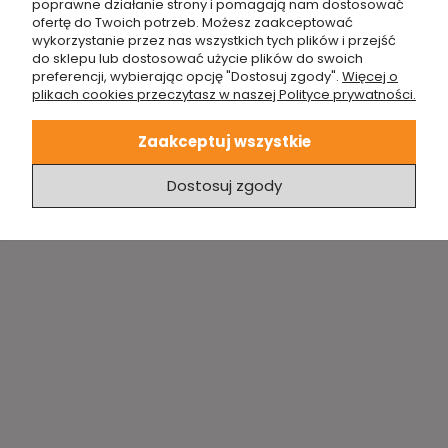
poprawne działanie strony i pomagają nam dostosować
ofertę do Twoich potrzeb. Możesz zaakceptować
W przypadku stwierdzenia wady produktu uzupełnij
wykorzystanie przez nas wszystkich tych plików i przejść
formularz obok. Jeśli będzie to konieczne odezwiemy
do sklepu lub dostosować użycie plików do swoich
preferencji, wybierając opcję "Dostosuj zgody".
Więcej o
się do Ciebie z dodatkowymi pytaniami. Zgodnie z
plikach cookies przeczytasz w naszej Polityce prywatności.
prawem w ciągu 14 dni reklamacja zostanie
rozpatrzona. O kolejnych krokach będziemy Cię
Zaakceptuj wszystkie
informować mailowo lub telefonicznie.
Dostosuj zgody