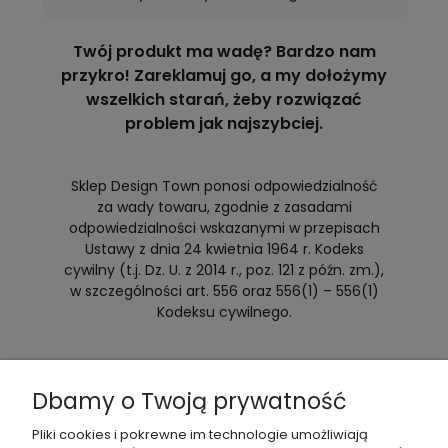
Twój produkt ma wadę? Bardzo nam
przykro! Zareklamuj go, a my dołożymy
wszelkich starań, żeby rozwiązać
problem jak najszybciej.
Sklep Design Town ponosi odpowiedzialność
za wady towaru, zgodnie z zasadami
odpowiedzialności wskazanymi w przepisach
Ustawy z dnia 24 kwietnia 1964 r. Kodeks
cywilny (t.j. Dz. U. z 2014 r., poz. 121 z późn. zm.),
w szczególności art. 556 oraz 556(1) – 556(1)
Kodeksu cywilnego.
Dbamy o Twoją prywatność
Pliki cookies i pokrewne im technologie umożliwiają
Formularz reklamacji