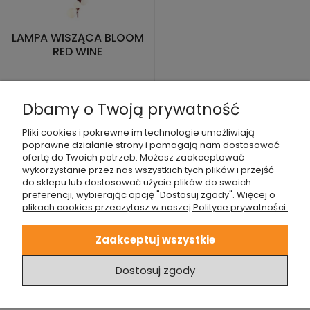
LAMPA WISZĄCA BLOOM
RED WINE
699,00 zł
Dbamy o Twoją prywatność
Pliki cookies i pokrewne im technologie umożliwiają
poprawne działanie strony i pomagają nam dostosować
ofertę do Twoich potrzeb. Możesz zaakceptować
wykorzystanie przez nas wszystkich tych plików i przejść
1
2
3
4
5
...
8
do sklepu lub dostosować użycie plików do swoich
preferencji, wybierając opcję "Dostosuj zgody".
Więcej o
plikach cookies przeczytasz w naszej Polityce prywatności.
Poprzednia strona
Następna strona
Zaakceptuj wszystkie
Dostosuj zgody