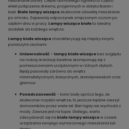
niebanalne barwy. Ciepło domowego ogniska to często
efekt połączenia drewna, przyjemnych w dotyku tkanin i
bieli.
Białe lampy wiszące
skutecznie oświetlą mieszkanie
po zmroku. Zapewnią odpoczynek zmęczonym oczom po
ciężkim dniu w pracy.
Lampy wiszące białe
to idealny
dodatek do każdego wnętrza.
Lampy białe wiszące
charakteryzują się między innymi
poniższymi cechami:
Uniwersalność
–
lampy białe wiszące
bez względu
na rodzaj aranżacji świetnie skomponują się z
pomieszczeniami urządzonymi w różnych stylach.
Będą pasowały zarówno do wnętrz
minimalistycznych, klasycznych, skandynawskich oraz
glamour.
Ponadczasowość
– kolor biały oprócz tego, że
skutecznie rozjaśni wnętrze, to jeszcze będzie cieszył
domowników przez wiele lat. Biel nigdy nie wychodzi z
mody. Zawsze jest na topie. Dlatego, warto
zdecydować się na
białe lampy wiszące
w czasie
urządzania swojego wymarzonego mieszkania lub
domu.