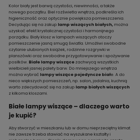
Kolor biały jest barwą czystości, niewinności, a także
nowego początku. Biel rozświetla wnętrza, podkreśla ich
higieniczność oraz optycznie powiększa pomieszczenia.
Decydując się na zakup
lamp wiszących białych,
można
uzyskać efekt krystalicznej czystości i harmonijnego
porządku. Biały klosz w lampach wiszących otoczy
pomieszczenie jasną smugą światła. Umożliwi swobodne
czytanie ulubionych książek, rodzinne rozgrywki w
planszówki oraz swobodne przygotowywanie i spożywanie
posiłków.
Białe lampy wiszące
zachwycą wszystkich
wielbicieli jasnej palety barw. Do mniejszego wnętrza
można wybrać
lampy wiszące pojedyncze biał
e. A do
nieco większych pomieszczeń, np. salon, jadalnia, kuchnią
warto zdecydować się na zakup
lamp białych wiszących
z kilkoma kloszami.
Białe lampy wiszące – dlaczego warto
je kupić?
Aby stworzyć w mieszkaniu lub w domu nieprzeciętny klimat
nie zawsze trzeba stawiać na wyszukane kształty i