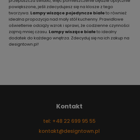
przepuszcza światło, więc pomieszczenie będzie optycznie
powiększone, jeśli zdecydujesz się na klosze z tego
tworzywa.
Lampy wiszące pojedyncze białe
to również
idealna propozycja nad mały stół kuchenny. Prawidłowe
oświetlenie odciąży wzrok i sprawi, że codzienne czynności
zajmą mniej czasu.
Lampy wiszące białe
to idealny
dodatek do każdego wnętrza. Zdecyduj się na ich zakup na
designtown.pl!
Kontakt
tel: +48 22 699 95 55
kontakt@designtown.pl