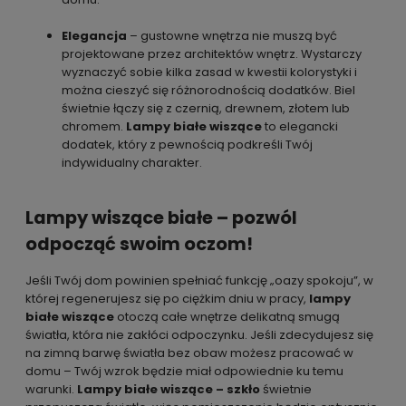
Elegancja
– gustowne wnętrza nie muszą być
projektowane przez architektów wnętrz. Wystarczy
wyznaczyć sobie kilka zasad w kwestii kolorystyki i
można cieszyć się różnorodnością dodatków. Biel
świetnie łączy się z czernią, drewnem, złotem lub
chromem.
Lampy białe wiszące
to elegancki
dodatek, który z pewnością podkreśli Twój
indywidualny charakter.
Lampy wiszące białe – pozwól
odpocząć swoim oczom!
Jeśli Twój dom powinien spełniać funkcję „oazy spokoju”, w
której regenerujesz się po ciężkim dniu w pracy,
lampy
białe wiszące
otoczą całe wnętrze delikatną smugą
światła, która nie zakłóci odpoczynku. Jeśli zdecydujesz się
na zimną barwę światła bez obaw możesz pracować w
domu – Twój wzrok będzie miał odpowiednie ku temu
warunki.
Lampy białe wiszące – szkło
świetnie