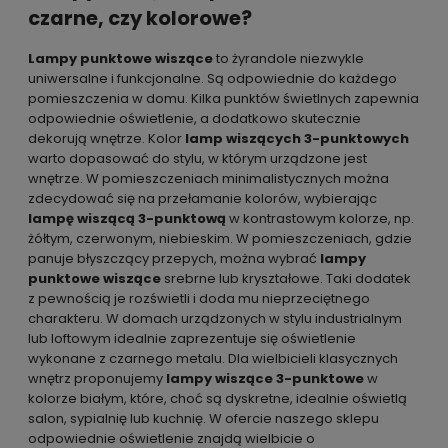
czarne, czy kolorowe?
Lampy punktowe wiszące
to żyrandole niezwykle
uniwersalne i funkcjonalne. Są odpowiednie do każdego
pomieszczenia w domu. Kilka punktów świetlnych zapewnia
odpowiednie oświetlenie, a dodatkowo skutecznie
dekorują wnętrze. Kolor
lamp wiszących 3-punktowych
warto dopasować do stylu, w którym urządzone jest
wnętrze. W pomieszczeniach minimalistycznych można
zdecydować się na przełamanie kolorów, wybierając
lampę wiszącą 3-punktową
w kontrastowym kolorze, np.
żółtym, czerwonym, niebieskim. W pomieszczeniach, gdzie
panuje błyszczący przepych, można wybrać
lampy
punktowe wiszące
srebrne lub kryształowe. Taki dodatek
z pewnością je rozświetli i doda mu nieprzeciętnego
charakteru. W domach urządzonych w stylu industrialnym
lub loftowym idealnie zaprezentuje się oświetlenie
wykonane z czarnego metalu. Dla wielbicieli klasycznych
wnętrz proponujemy
lampy wiszące 3-punktowe
w
kolorze białym, które, choć są dyskretne, idealnie oświetlą
salon, sypialnię lub kuchnię. W ofercie naszego sklepu
odpowiednie oświetlenie znajdą wielbicie o