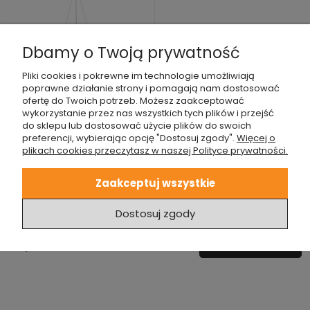
Dbamy o Twoją prywatność
LAMPA WISZĄCA CIRCLE
Pliki cookies i pokrewne im technologie umożliwiają
SPOT 74 ZŁOTA SATYNA
poprawne działanie strony i pomagają nam dostosować
ofertę do Twoich potrzeb. Możesz zaakceptować
wykorzystanie przez nas wszystkich tych plików i przejść
799,00 zł
do sklepu lub dostosować użycie plików do swoich
preferencji, wybierając opcję "Dostosuj zgody".
Więcej o
plikach cookies przeczytasz w naszej Polityce prywatności.
Zaakceptuj wszystkie
1
2
3
Dostosuj zgody
Poprzednia strona
Następna strona