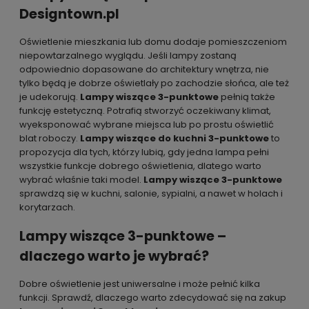
Designtown.pl
Oświetlenie mieszkania lub domu dodaje pomieszczeniom
niepowtarzalnego wyglądu. Jeśli lampy zostaną
odpowiednio dopasowane do architektury wnętrza, nie
tylko będą je dobrze oświetlały po zachodzie słońca, ale też
je udekorują.
Lampy wiszące 3-punktowe
pełnią także
funkcję estetyczną. Potrafią stworzyć oczekiwany klimat,
wyeksponować wybrane miejsca lub po prostu oświetlić
blat roboczy.
Lampy wiszące do kuchni 3-punktowe
to
propozycja dla tych, którzy lubią, gdy jedna lampa pełni
wszystkie funkcje dobrego oświetlenia, dlatego warto
wybrać właśnie taki model.
Lampy wiszące 3-punktowe
sprawdzą się w kuchni, salonie, sypialni, a nawet w holach i
korytarzach.
Lampy wiszące 3-punktowe –
dlaczego warto je wybrać?
Dobre oświetlenie jest uniwersalne i może pełnić kilka
funkcji. Sprawdź, dlaczego warto zdecydować się na zakup