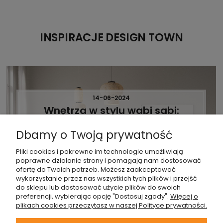
INSPIRACJE DESIGN TOWN
14-06-2024
Wnętrza w stylu wabi sabi:
japońska filozofia
Dbamy o Twoją prywatność
niedoskonałego piękna
Pliki cookies i pokrewne im technologie umożliwiają
Style wnętrzarskie
Styl japoński
poprawne działanie strony i pomagają nam dostosować
ofertę do Twoich potrzeb. Możesz zaakceptować
wykorzystanie przez nas wszystkich tych plików i przejść
do sklepu lub dostosować użycie plików do swoich
preferencji, wybierając opcję "Dostosuj zgody".
Więcej o
plikach cookies przeczytasz w naszej Polityce prywatności.