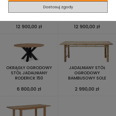
OWALNY STÓŁ
OWALNY STÓŁ
Dostosuj zgody
JADALNIANY OGRODOWY
JADALNIANY OGRODOWY
BRANDON 240 X 110
PALMIER 240 X 110
12 900,00 zł
12 900,00 zł
OKRĄGŁY OGRODOWY
JADALNIANY STÓŁ
STÓŁ JADALNIANY
OGRODOWY
RODERICK 150
BAMBUSOWY SOLE
BLOOMINGVILLE
6 800,00 zł
2 990,00 zł