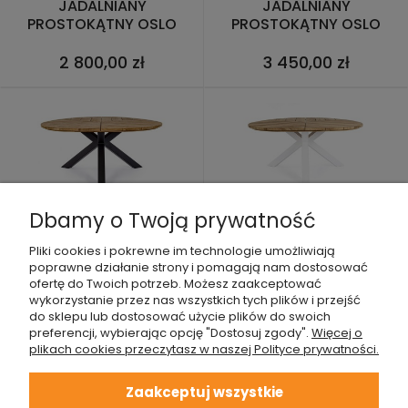
JADALNIANY
JADALNIANY
PROSTOKĄTNY OSLO
PROSTOKĄTNY OSLO
160X90
CZARNA PODSTAWA
200X100
2 800,00 zł
3 450,00 zł
OKRĄGŁY STÓŁ
OKRĄGŁY STÓŁ
Dbamy o Twoją prywatność
JADALNIANY OGRODOWY
JADALNIANY OGRODOWY
BRANDON Ø 160
PALMIER Ø160
Pliki cookies i pokrewne im technologie umożliwiają
poprawne działanie strony i pomagają nam dostosować
9 300,00 zł
9 300,00 zł
ofertę do Twoich potrzeb. Możesz zaakceptować
wykorzystanie przez nas wszystkich tych plików i przejść
do sklepu lub dostosować użycie plików do swoich
preferencji, wybierając opcję "Dostosuj zgody".
Więcej o
plikach cookies przeczytasz w naszej Polityce prywatności.
Zaakceptuj wszystkie