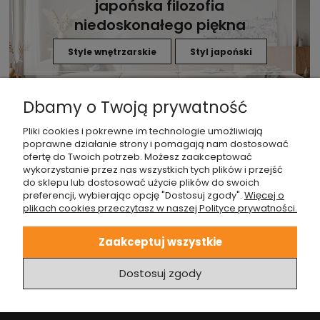
japońska filozofia
niedoskonałego piękna
Style wnętrzarskie
Styl japoński
Dbamy o Twoją prywatność
Pliki cookies i pokrewne im technologie umożliwiają
poprawne działanie strony i pomagają nam dostosować
ofertę do Twoich potrzeb. Możesz zaakceptować
wykorzystanie przez nas wszystkich tych plików i przejść
do sklepu lub dostosować użycie plików do swoich
preferencji, wybierając opcję "Dostosuj zgody".
Więcej o
plikach cookies przeczytasz w naszej Polityce prywatności.
Kontakt
Zaakceptuj wszystkie
tel: +48 22 699 95 55
Dostosuj zgody
kontakt@designtown.pl