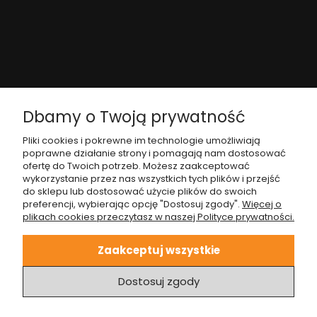
Sklep
Dbamy o Twoją prywatność
Pliki cookies i pokrewne im technologie umożliwiają
Meble designerskie
poprawne działanie strony i pomagają nam dostosować
ofertę do Twoich potrzeb. Możesz zaakceptować
Oświetlenie designerskie
wykorzystanie przez nas wszystkich tych plików i przejść
do sklepu lub dostosować użycie plików do swoich
Dodatki designerskie
preferencji, wybierając opcję "Dostosuj zgody".
Więcej o
Pomieszczenia
plikach cookies przeczytasz w naszej Polityce prywatności.
Regulamin
Zaakceptuj wszystkie
O nas
Dostosuj zgody
Zwroty i reklamacje
Regulamin newslettera