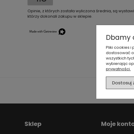
Opinie, z których została wyliczona średnia, są wysta
którzy dokonali zakupu w sklepie.
Dbamy o
Pliki cookies
dostosować of
wszystkich tyc
wybierając op
prywatności.
Dostosuj
Sklep
Moje kont