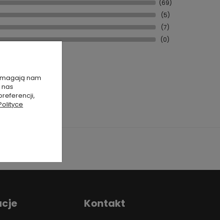
(69)
(5)
(7)
(0)
 pomagają nam
 nas
referencji,
Polityce
acje
Kontakt