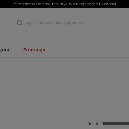
#Bezpłatna Dostawa #Raty 0% #Bezpieczne Płatności
gród
Promocje
5