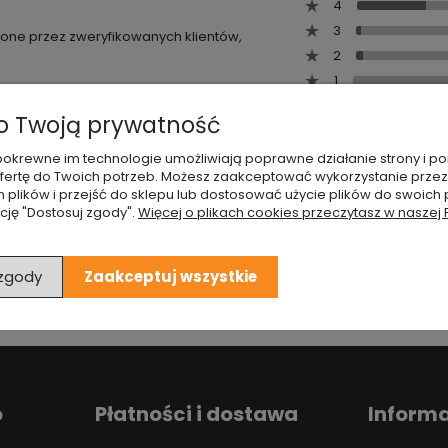
4
3
wione przez zweryfikowanych klientów,
2
1
 Twoją prywatność
 i pokrewne im technologie umożliwiają poprawne działanie strony i
ertę do Twoich potrzeb. Możesz zaakceptować wykorzystanie przez
h plików i przejść do sklepu lub dostosować użycie plików do swoich p
cję "Dostosuj zgody".
Więcej o plikach cookies przeczytasz w naszej 
 zgody
Zaakceptuj wszystkie
o
Płatności i dostawa
Inform