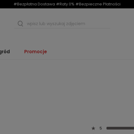
#Bezpłatna Dostawa #Raty 0% #Bezpieczne Płatności
gród
Promocje
5