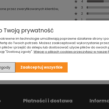
4
3
wione przez zweryfikowanych klientów,
2
1
 Twoją prywatność
 i pokrewne im technologie umożliwiają poprawne działanie strony i
ertę do Twoich potrzeb. Możesz zaakceptować wykorzystanie przez
h plików i przejść do sklepu lub dostosować użycie plików do swoich p
cję "Dostosuj zgody".
Więcej o plikach cookies przeczytasz w naszej 
 zgody
Zaakceptuj wszystkie
o
Płatności i dostawa
Inform