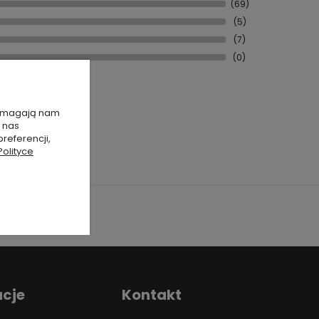
(69)
(5)
(7)
(0)
 pomagają nam
 nas
referencji,
Polityce
acje
Kontakt