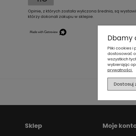
Opinie, z których została wyliczona średnia, są wysta
którzy dokonali zakupu w sklepie.
Dbamy o
Pliki cookies
dostosować of
wszystkich tyc
wybierając op
prywatności.
Dostosuj
Sklep
Moje kont