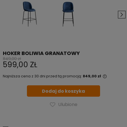
HOKER BOLIWIA GRANATOWY
849,00 zł
599,00 ZŁ
Najniższa cena z 30 dni przed tą promocją:
849,00 zł
Jeżeli pr
niż 30 dni
Dodaj do koszyka
cena od 
pojawił si
Ulubione