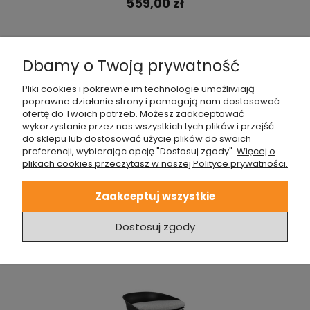
559,00 zł
Dbamy o Twoją prywatność
Pliki cookies i pokrewne im technologie umożliwiają
poprawne działanie strony i pomagają nam dostosować
ofertę do Twoich potrzeb. Możesz zaakceptować
wykorzystanie przez nas wszystkich tych plików i przejść
do sklepu lub dostosować użycie plików do swoich
preferencji, wybierając opcję "Dostosuj zgody".
Więcej o
plikach cookies przeczytasz w naszej Polityce prywatności.
HOKER BEZ OPARCIA NICEA SZARY
Zaakceptuj wszystkie
509,00 zł
Dostosuj zgody