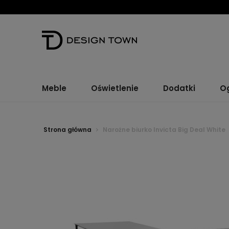
Meble
Oświetlenie
Dodatki
O
Strona główna
Narożne biurko Invicta Big Deal White