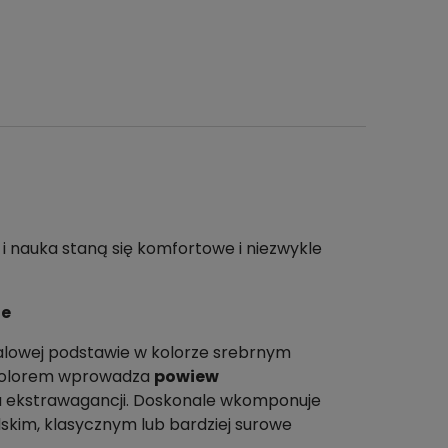
a i nauka staną się komfortowe i niezwykle
ie
alowej podstawie w kolorze srebrnym
 kolorem wprowadza
powiew
u ekstrawagancji. Doskonale wkomponuje
lskim, klasycznym lub bardziej surowe