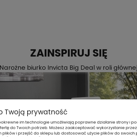
ZAINSPIRUJ SIĘ
Narożne biurko Invicta Big Deal w roli główne
 Twoją prywatność
 i pokrewne im technologie umożliwiają poprawne działanie strony i
ertę do Twoich potrzeb. Możesz zaakceptować wykorzystanie przez
h plików i przejść do sklepu lub dostosować użycie plików do swoich p