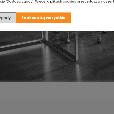
cję "Dostosuj zgody".
Więcej o plikach cookies przeczytasz w naszej 
 zgody
Zaakceptuj wszystkie