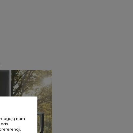
j
 pomagają nam
 nas
referencji,