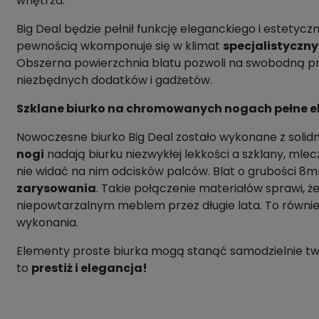
wnętrza.
Big Deal będzie pełnił funkcję eleganckiego i estetyczn
pewnością wkomponuje się w klimat
specjalistyczny
Obszerna powierzchnia blatu pozwoli na swobodną pr
niezbędnych dodatków i gadżetów.
Szklane biurko na chromowanych nogach pełne e
Nowoczesne biurko Big Deal zostało wykonane z solid
nogi
nadają biurku niezwykłej lekkości a szklany, mle
nie widać na nim odcisków palców. Blat o grubości 8
zarysowania
. Takie połączenie materiałów sprawi, ż
niepowtarzalnym meblem przez długie lata. To również
wykonania.
Elementy proste biurka mogą stanąć samodzielnie tw
to
prestiż i elegancja!