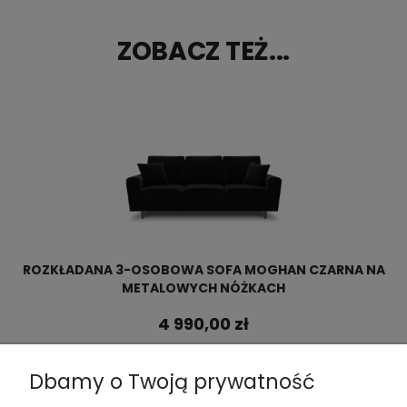
ZOBACZ TEŻ...
ROZKŁADANA 3-OSOBOWA SOFA MOGHAN CZARNA NA
METALOWYCH NÓŻKACH
4 990,00 zł
Dbamy o Twoją prywatność