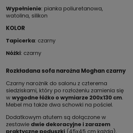
Wypełnienie
: pianka poliuretanowa,
watolina, silikon
KOLOR
Tapicerka
: czarny
Nóżki
: czarny
Rozkładana sofa narożna Moghan czarny
Czarny narożnik do salonu z czterema
siedziskami, który po rozłożeniu zamienia się
w
wygodne łóżko o wymiarze 200x130 cm
.
Mebel ma także dwa schowki na pościel.
Dodatkowym atutem są dołączone w
zestawie
dwie dekoracyjne i zarazem
praktyczne poduszki
(
45x45
cm każda).