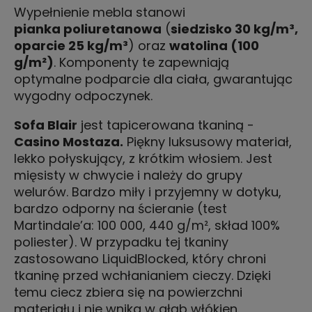
Wypełnienie mebla stanowi
pianka poliuretanowa
(
siedzisko 30 kg/m³,
oparcie 25 kg/m³
) oraz
watolina (100
g/m²)
. Komponenty te zapewniają
optymalne podparcie dla ciała, gwarantując
wygodny odpoczynek.
Sofa Blair
jest tapicerowana tkaniną -
Casino Mostaza.
Piękny luksusowy materiał,
lekko połyskujący, z krótkim włosiem. Jest
mięsisty w chwycie i należy do grupy
welurów. Bardzo miły i przyjemny w dotyku,
bardzo odporny na ścieranie (test
Martindale’a: 100 000, 440 g/m², skład 100%
poliester). W przypadku tej tkaniny
zastosowano LiquidBlocked, który chroni
tkaninę przed wchłanianiem cieczy. Dzięki
temu ciecz zbiera się na powierzchni
materiału i nie wnika w głąb włókien.