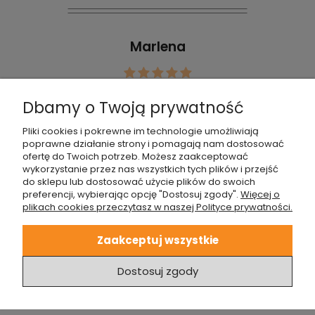
Marlena
Wszystko jak najbardziej ok, dziękuję
Dbamy o Twoją prywatność
za pomoc. Zamówienie zrealizowane
bardzo szybko, spełniło moje
Pliki cookies i pokrewne im technologie umożliwiają
poprawne działanie strony i pomagają nam dostosować
oczekiwania. Polecam sklep :-) wrócę
ofertę do Twoich potrzeb. Możesz zaakceptować
tu niebawem.
wykorzystanie przez nas wszystkich tych plików i przejść
do sklepu lub dostosować użycie plików do swoich
preferencji, wybierając opcję "Dostosuj zgody".
Więcej o
plikach cookies przeczytasz w naszej Polityce prywatności.
Zaakceptuj wszystkie
ZOBACZ TEŻ...
Dostosuj zgody