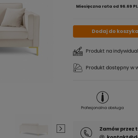
Miesięczna rata od 96.69 P
Jeżeli produkt 
niż 30 dni, wyśw
cena od moment
pojawił się w s
Dodaj do koszyk
Produkt na indywidua
Produkt dostępny w 
Profesjonalna obsługa
Zamów przez te
kontakt@de