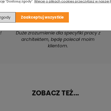
cję "Dostosuj zgody".
Więcej o plikach cookies przeczytasz w naszej 
Bardzo dobra obsługa i jakość
 zgody
Zaakceptuj wszystkie
produktów. Zdecydowanie ludzie z
pasją i zamiłowaniem do designu.
!
Duże zrozumienie dla specyfiki pracy z
architektem, będę polecał moim
klientom.
ZOBACZ TEŻ...