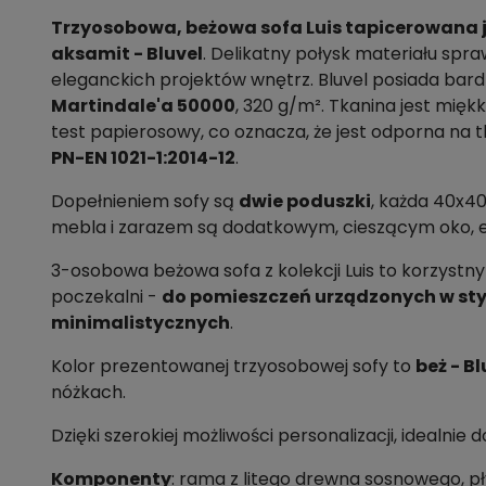
Trzyosobowa, beżowa sofa Luis tapicerowana j
aksamit - Bluvel
. Delikatny połysk materiału spr
eleganckich projektów wnętrz. Bluvel posiada bar
Martindale'a 50000
, 320 g/m². Tkanina jest mięk
test papierosowy, co oznacza, że jest odporna na t
PN-EN 1021-1:2014-12
.
Dopełnieniem sofy są
dwie poduszki
, każda 40x4
mebla i zarazem są dodatkowym, cieszącym oko,
3-osobowa beżowa sofa z kolekcji Luis to korzystn
poczekalni -
do pomieszczeń urządzonych w styl
minimalistycznych
.
Kolor prezentowanej trzyosobowej sofy to
beż - Bl
nóżkach.
Dzięki szerokiej możliwości personalizacji, idealni
Komponenty
: rama z litego drewna sosnowego, pły