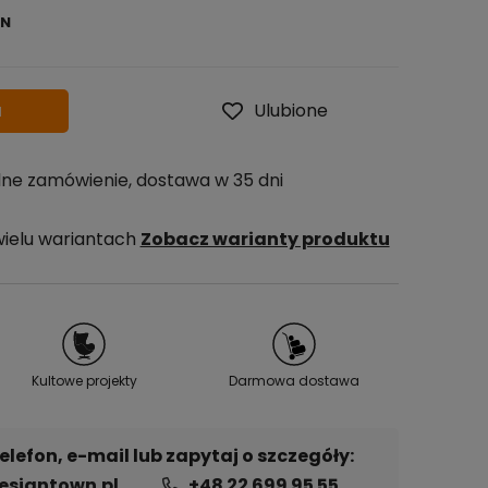
LN
jest sprzedawany krócej
ietlana jest najniższa
u, kiedy produkt
przedaży.
a
Ulubione
lne zamówienie, dostawa w 35 dni
wielu wariantach
Zobacz warianty produktu
Kultowe projekty
Darmowa dostawa
lefon, e-mail lub zapytaj o szczegóły:
signtown.pl
+48 22 699 95 55