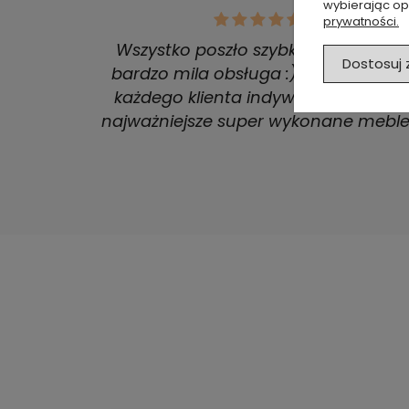
wybierając op
prywatności.
Wszystko poszło szybko i sprawnie,
Dostosuj
bardzo mila obsługa :) Podejście do
każdego klienta indywidualne. A co
najważniejsze super wykonane meble