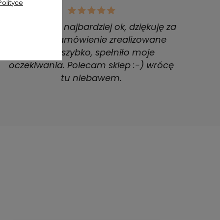
Polityce
Wszystko jak najbardziej ok, dziękuję za
pomoc. Zamówienie zrealizowane
bardzo szybko, spełniło moje
oczekiwania. Polecam sklep :-) wrócę
tu niebawem.