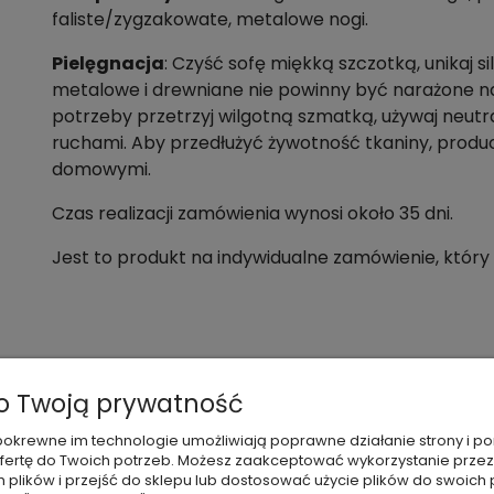
faliste/zygzakowate, metalowe nogi.
Pielęgnacja
: Czyść sofę miękką szczotką, unikaj si
metalowe i drewniane nie powinny być narażone na
potrzeby przetrzyj wilgotną szmatką, używaj neutr
ruchami. Aby przedłużyć żywotność tkaniny, produ
domowymi.
Czas realizacji zamówienia wynosi około 35 dni.
Jest to produkt na indywidualne zamówienie, który
 Twoją prywatność
 i pokrewne im technologie umożliwiają poprawne działanie strony i
ertę do Twoich potrzeb. Możesz zaakceptować wykorzystanie przez
Aleksander
h plików i przejść do sklepu lub dostosować użycie plików do swoich p