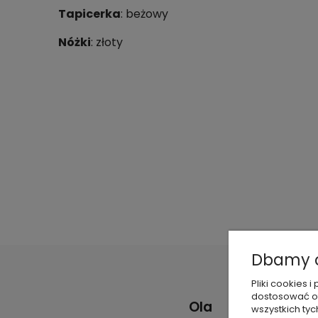
Tapicerka
: beżowy
Nóżki
: złoty
Dbamy o
Pliki cookies
dostosować of
Ola
wszystkich tyc