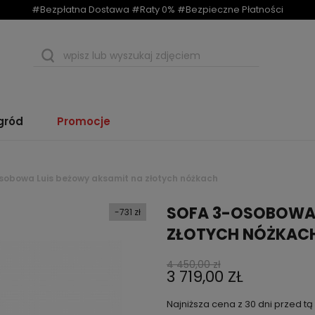
#Bezpłatna Dostawa #Raty 0% #Bezpieczne Płatności
gród
Promocje
sobowa Luis beżowy aksamit na złotych nóżkach
SOFA 3-OSOBOWA 
-731 zł
ZŁOTYCH NÓŻKAC
4 450,00 zł
3 719,00 ZŁ
Najniższa cena z 30 dni przed t