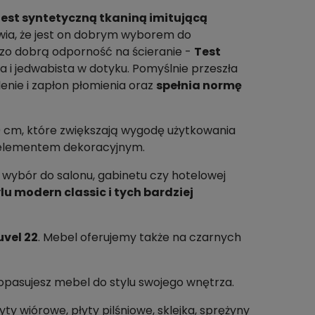
est syntetyczną tkaniną imitującą
awia, że jest on dobrym wyborem do
dzo dobrą odporność na ścieranie -
Test
ka i jedwabista w dotyku. Pomyślnie przeszła
lenie i zapłon płomienia oraz
spełnia normę
0 cm, które zwiększają wygodę użytkowania
 elementem dekoracyjnym.
y wybór do salonu, gabinetu czy hotelowej
u modern classic i tych bardziej
uvel 22
. Mebel oferujemy także na czarnych
e dopasujesz mebel do stylu swojego wnętrza.
ty wiórowe, płyty pilśniowe, sklejka, sprężyny