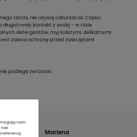
lnego tarcia, nie używaj odkurzacza. Części
 długotrwały kontakt z wodą - w razie
alnych detergentów, myj kolistymi, delikatnymi
cent zaleca ochronę przed zwierzętami
 nie podlega zwrotowi.
 pomagają nam
 nas
Marlena
referencji,