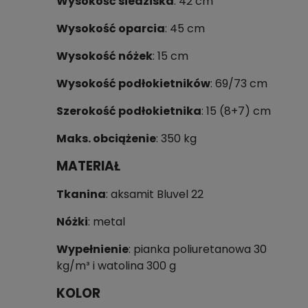
Wysokość siedziska
: 42 cm
Wysokość oparcia
:
45 cm
Wysokość nóżek
: 15 cm
Wysokość podłokietników
: 69/73 cm
Szerokość podłokietnika
: 15 (8+7) cm
Maks. obciążenie
: 350 kg
MATERIAŁ
Tkanina
: aksamit Bluvel 22
Nóżki
: metal
Wypełnienie
: pianka poliuretanowa 30
kg/m³ i watolina 300 g
KOLOR