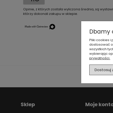
Opinie, z których została wyliczona średnia, są wysta
którzy dokonali zakupu w sklepie.
Dbamy o
Pliki cookies
dostosować of
wszystkich tyc
wybierając op
prywatności.
Dostosuj
Sklep
Moje kont