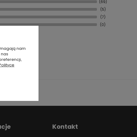
(69)
(5)
(7)
(0)
 pomagają nam
 nas
referencji,
Polityce
acje
Kontakt