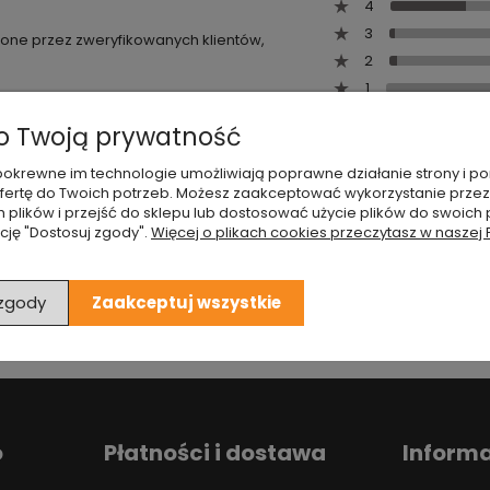
4
3
wione przez zweryfikowanych klientów,
2
1
 Twoją prywatność
 i pokrewne im technologie umożliwiają poprawne działanie strony i
ertę do Twoich potrzeb. Możesz zaakceptować wykorzystanie przez
h plików i przejść do sklepu lub dostosować użycie plików do swoich p
cję "Dostosuj zgody".
Więcej o plikach cookies przeczytasz w naszej 
 zgody
Zaakceptuj wszystkie
o
Płatności i dostawa
Inform