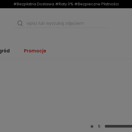
#Bezpłatna Dostawa #Raty 0% #Bezpieczne Płatności
gród
Promocje
5