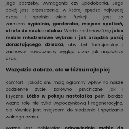
jego potrzeby, wymagania czy upodobania. Jego
pokój jest przestrzenią, w której spędza najwięcej
czasu i spełnia wiele funkcji – jest to
zarazem
sypialnia, garderoba, miejsce spotkań,
strefa do nauki i relaksu
. Warto zastanowić się
jakie
meble młodzieżowe wybrać i
jak urządzić pokój
dorastającego dziecka
, aby był funkcjonalny i
zachował nowoczesny wygląd przez jak najdłuższy
czas.
Wszędzie dobrze, ale w łóżku najlepiej
Komfort i jakość snu mają ogromny wpływ na nasze
codzienne życie, zarówno psychiczne jak i
fizyczne.
Łóżko w pokoju nastolatka
pełni bardzo
ważną rolę, nie tylko wypoczynkową i regeneracyjną,
ale również jest miejscem do siedzenia i spędzania
wolnego czasu.
Ważne jest, dobierając
odpowiednie meble do