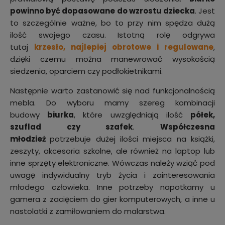
powinno być dopasowane do wzrostu dziecka
. Jest
to szczególnie ważne, bo to przy nim spędza dużą
ilość swojego czasu. Istotną rolę odgrywa
tutaj
krzesło, najlepiej obrotowe i regulowane
,
dzięki czemu można manewrować wysokością
siedzenia, oparciem czy podłokietnikami.
Następnie warto zastanowić się nad funkcjonalnością
mebla. Do wyboru mamy szereg kombinacji
budowy
biurka
, które uwzględniają ilość
półek,
szuflad czy szafek
.
Współczesna
młodzież
potrzebuje dużej ilości miejsca na książki,
zeszyty, akcesoria szkolne, ale również na laptop lub
inne sprzęty elektroniczne. Wówczas należy wziąć pod
uwagę indywidualny tryb życia i zainteresowania
młodego człowieka. Inne potrzeby napotkamy u
gamera z zacięciem do gier komputerowych, a inne u
nastolatki z zamiłowaniem do malarstwa.