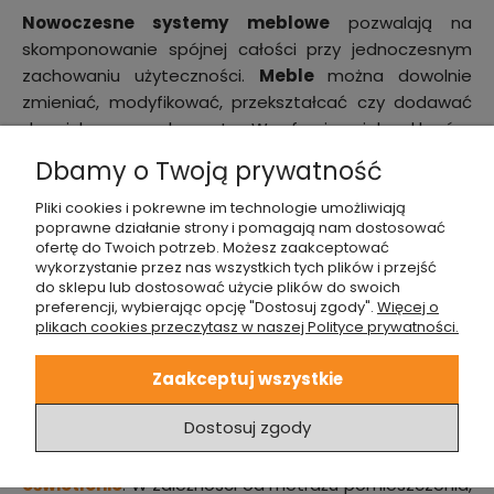
Nowoczesne systemy meblowe
pozwalają na
skomponowanie spójnej całości przy jednoczesnym
zachowaniu użyteczności.
Meble
można dowolnie
zmieniać, modyfikować, przekształcać czy dodawać
do nich nowe elementy. W ofercie wielu sklepów,
posiadających w swoim asortymencie
meble do
Dbamy o Twoją prywatność
pokoju młodzieżowego
, mamy możliwość
rozszerzenia wybranych konstrukcji o
regały, szuflady
Pliki cookies i pokrewne im technologie umożliwiają
poprawne działanie strony i pomagają nam dostosować
czy półki
. Istnieje dowolność w doborze stylu,
ofertę do Twoich potrzeb. Możesz zaakceptować
materiałów czy dodatkowych funkcji. Dzięki temu
wykorzystanie przez nas wszystkich tych plików i przejść
możemy tworzyć
unikalne kolekcje mebli
według
do sklepu lub dostosować użycie plików do swoich
preferencji, wybierając opcję "Dostosuj zgody".
Więcej o
własnych upodobań.
plikach cookies przeczytasz w naszej Polityce prywatności.
Funkcjonalne i klimatyczne oświetlenie
Zaakceptuj wszystkie
Jednym z elementów, aby zapewnić nastolatkowi
Dostosuj zgody
sprzyjające warunki do nauki, odpoczynku i
codziennego funkcjonowania jest
odpowiednie
oświetlenie
. W zależności od metrażu pomieszczenia,