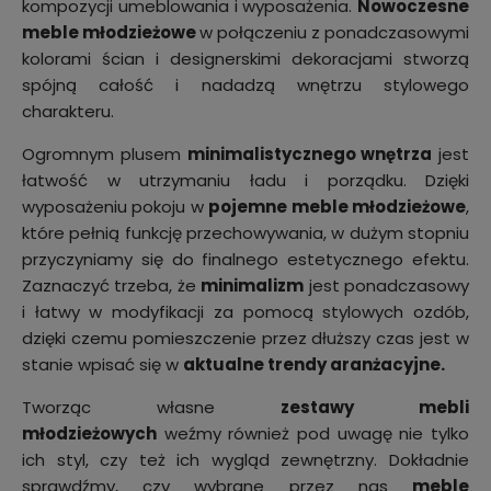
kompozycji umeblowania i wyposażenia.
Nowoczesne
meble młodzieżowe
w połączeniu z ponadczasowymi
kolorami ścian i designerskimi dekoracjami stworzą
spójną całość i nadadzą wnętrzu stylowego
charakteru.
Ogromnym plusem
minimalistycznego wnętrza
jest
łatwość w utrzymaniu ładu i porządku. Dzięki
wyposażeniu pokoju w
pojemne meble młodzieżowe
,
które pełnią funkcję przechowywania, w dużym stopniu
przyczyniamy się do finalnego estetycznego efektu.
Zaznaczyć trzeba, że
minimalizm
jest ponadczasowy
i łatwy w modyfikacji za pomocą stylowych ozdób,
dzięki czemu pomieszczenie przez dłuższy czas jest w
stanie wpisać się w
aktualne trendy aranżacyjne.
Tworząc własne
zestawy mebli
młodzieżowych
weźmy również pod uwagę nie tylko
ich styl, czy też ich wygląd zewnętrzny. Dokładnie
sprawdźmy, czy wybrane przez nas
meble