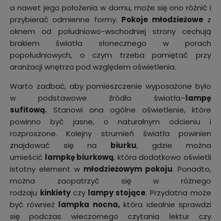
a nawet jego położenia w domu, może się ono różnić i
przybierać odmienne formy.
Pokoje młodzieżowe
z
oknem od południowo-wschodniej strony cechują
brakiem światła słonecznego w porach
popołudniowych, o czym trzeba pamiętać przy
aranżacji wnętrza pod względem oświetlenia.
Warto zadbać, aby pomieszczenie wyposażone było
w podstawowe źródło światła–
lampę
sufitową.
Stanowi ona ogólne oświetlenie, które
powinno być jasne, o naturalnym odcieniu i
rozproszone. Kolejny strumień światła powinien
znajdować się na
biurku
, gdzie można
umieścić
lampkę biurkową
, która dodatkowo oświetli
istotny element w
młodzieżowym pokoju
. Ponadto,
można zaopatrzyć się w różnego
rodzaju
kinkiety
czy
lampy stojące
. Przydatna może
być również
lampka nocna,
która idealnie sprawdzi
się podczas wieczornego czytania lektur czy