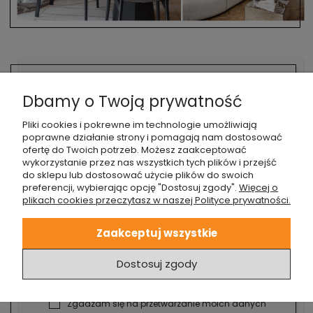
Dbamy o Twoją prywatność
Pliki cookies i pokrewne im technologie umożliwiają
poprawne działanie strony i pomagają nam dostosować
ofertę do Twoich potrzeb. Możesz zaakceptować
Zapisz się do naszego
wykorzystanie przez nas wszystkich tych plików i przejść
do sklepu lub dostosować użycie plików do swoich
newslettera
preferencji, wybierając opcję "Dostosuj zgody".
Więcej o
plikach cookies przeczytasz w naszej Polityce prywatności.
Nie przegap naszych najnowszych wpisów i
korzystaj jako pierwszy z promocji!
Zaakceptuj wszystkie
Dostosuj zgody
Zgadzam się na przetwarzanie moich danych