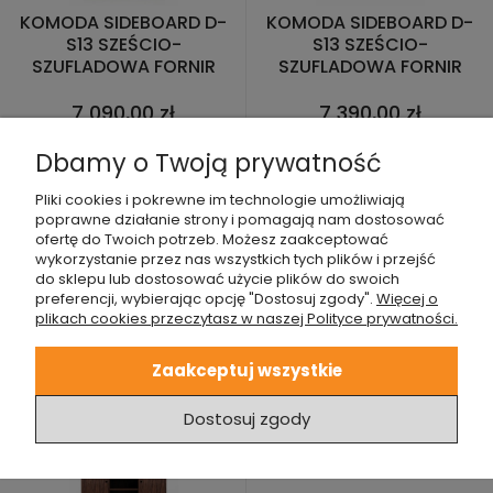
KOMODA SIDEBOARD D-
KOMODA SIDEBOARD D-
S13 SZEŚCIO-
S13 SZEŚCIO-
SZUFLADOWA FORNIR
SZUFLADOWA FORNIR
DĄB
ORZECH AMERYKAŃSKI
7 090,00 zł
7 390,00 zł
Dbamy o Twoją prywatność
Pliki cookies i pokrewne im technologie umożliwiają
poprawne działanie strony i pomagają nam dostosować
ofertę do Twoich potrzeb. Możesz zaakceptować
wykorzystanie przez nas wszystkich tych plików i przejść
do sklepu lub dostosować użycie plików do swoich
KOMODA SIDEBOARD D-
KOMODA SZAFKA RTV
preferencji, wybierając opcję "Dostosuj zgody".
Więcej o
S13 SZEŚCIO-
D_S15 DĄB
plikach cookies przeczytasz w naszej Polityce prywatności.
SZUFLADOWA FORNIR
ORZECH KOLOR TEKOWY
Zaakceptuj wszystkie
7 090,00 zł
3 090,00 zł
Dostosuj zgody