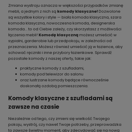
Zmiana wystroju oznacza w większości przypadków zmianę
mebli, a jednym z nich są
komody klasyczne!
Dozwolone
są wszystkie kolory i style — biała komoda klasyczna, szara
komoda klasyczna, nowoczesna komoda, designerska
komoda... to od Ciebie zależy, czy skorzystasz z możliwości
łączenia mebli!
Komodę klasyczną
możesz umieścić w
sypialni, garderobie lub przedpokoju, w zależności od
przeznaczenia. Możesz również umieścić ją w łazience, aby
schować ręczniki i inne przybory łazienkowe. Sprawdź
pozostałe komody z naszej oferty, takie jak:
praktyczne komody z szufladami
,
komody pod telewizor
do salonu
oraz
lustrzane komody
będące równocześnie
doskonałą ozdobą pomieszczenia.
Komody klasyczne z szufladami są
zawsze na czasie
Niezależnie od tego, czy zmieni się wielkość Twojego
pokoju, wystrój, czy nawet Twoje potrzeby, przeprowadzka
to zawsze świetny moment, aby zdecydować się na nową