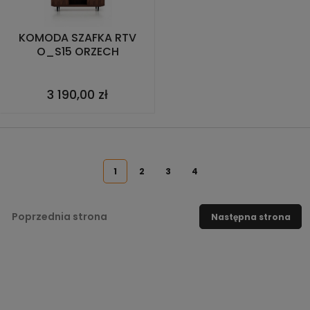
KOMODA SZAFKA RTV
O_S15 ORZECH
3 190,00 zł
1
2
3
4
Poprzednia strona
Następna strona