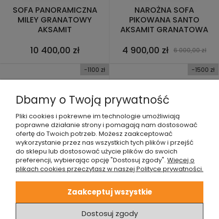
SOFA PANORAMICZNA
NAROŻNA SOFA
MILEY GRANATOWY
PIKOWANA SANTO
AKSAMIT
AKSAMIT GRANATOWA
NA CZARNYCH NOGACH
10 400,00 zł
4 900,00 zł
6 000,00 zł
-1100 zł
-1500 zł
Dbamy o Twoją prywatność
Pliki cookies i pokrewne im technologie umożliwiają
poprawne działanie strony i pomagają nam dostosować
NAROŻNA SOFA
NAROŻNA SOFA Z
ofertę do Twoich potrzeb. Możesz zaakceptować
PIKOWANA SANTO
FUNKCJĄ SPANIA
wykorzystanie przez nas wszystkich tych plików i przejść
AKSAMIT GRANATOWA
PIKOWANA SANTO
do sklepu lub dostosować użycie plików do swoich
NA ZŁOTYCH NÓŻKACH
AKSAMIT GRANAT NÓŻKI
preferencji, wybierając opcję "Dostosuj zgody".
Więcej o
ZŁOTE
4 900,00 zł
5 380,00 zł
6 000,00 zł
6 880,00 zł
plikach cookies przeczytasz w naszej Polityce prywatności.
-1500 zł
Zaakceptuj wszystkie
Dostosuj zgody