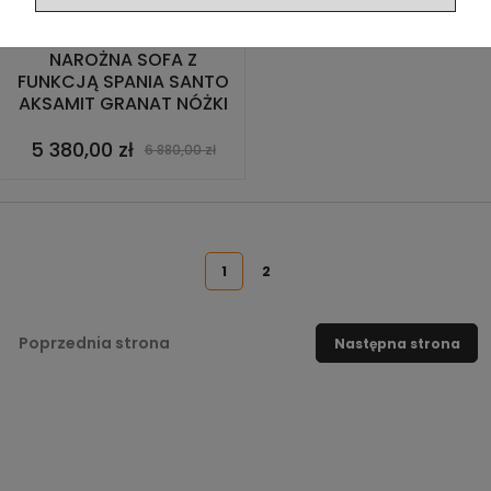
NAROŻNA SOFA Z
FUNKCJĄ SPANIA SANTO
AKSAMIT GRANAT NÓŻKI
CZARNE
5 380,00 zł
6 880,00 zł
1
2
Poprzednia strona
Następna strona