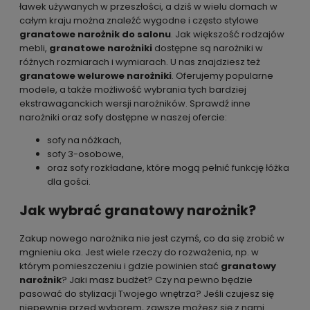
ławek używanych w przeszłości, a dziś w wielu domach w
całym kraju można znaleźć wygodne i często stylowe
granatowe narożnik do salonu
. Jak większość rodzajów
mebli,
granatowe narożniki
dostępne są narożniki w
różnych rozmiarach i wymiarach. U nas znajdziesz też
granatowe welurowe narożniki
. Oferujemy popularne
modele, a także możliwość wybrania tych bardziej
ekstrawaganckich wersji narożników. Sprawdź inne
narożniki oraz sofy dostępne w naszej ofercie:
sofy na nóżkach
,
sofy 3-osobowe
,
oraz
sofy rozkładane
, które mogą pełnić funkcję łóżka
dla gości.
Jak wybrać granatowy narożnik?
Zakup nowego narożnika nie jest czymś, co da się zrobić w
mgnieniu oka. Jest wiele rzeczy do rozważenia, np. w
którym pomieszczeniu i gdzie powinien stać
granatowy
narożnik
? Jaki masz budżet? Czy na pewno będzie
pasować do stylizacji Twojego wnętrza? Jeśli czujesz się
niepewnie przed wyborem, zawsze możesz się z nami