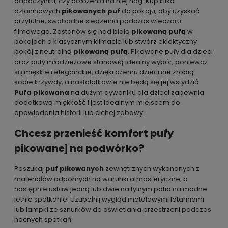
odpoczynku, czy położenia na niej nóg. Kup kilka
dzianinowych
pikowanych puf
do pokoju, aby uzyskać
przytulne, swobodne siedzenia podczas wieczoru
filmowego. Zastanów się nad białą
pikowaną pufą
w
pokojach o klasycznym klimacie lub stwórz eklektyczny
pokój z neutralną
pikowaną pufą
. Pikowane
pufy dla dzieci
oraz
pufy młodzieżowe
stanowią idealny wybór, ponieważ
są miękkie i eleganckie, dzięki czemu dzieci nie zrobią
sobie krzywdy, a nastolatkowie nie będą się jej wstydzić
.
Pufa pikowana
na dużym dywaniku dla dzieci zapewnia
dodatkową miękkość i jest idealnym miejscem do
opowiadania historii lub cichej zabawy.
Chcesz przenieść komfort pufy
pikowanej na podwórko?
Poszukaj
puf pikowanych
zewnętrznych wykonanych z
materiałów odpornych na warunki atmosferyczne, a
następnie ustaw jedną lub dwie na tylnym patio na modne
letnie spotkanie. Uzupełnij wygląd metalowymi latarniami
lub lampki ze sznurków do oświetlania przestrzeni podczas
nocnych spotkań.