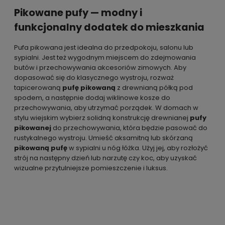
Pikowane pufy — modny i
funkcjonalny dodatek do mieszkania
Pufa pikowana jest idealna do przedpokoju, salonu lub
sypialni. Jest też wygodnym miejscem do zdejmowania
butów i przechowywania akcesoriów zimowych. Aby
dopasować się do klasycznego wystroju, rozważ
tapicerowaną
pufę pikowaną
z drewnianą półką pod
spodem, a następnie dodaj wiklinowe kosze do
przechowywania, aby utrzymać porządek. W domach w
stylu wiejskim wybierz solidną konstrukcję drewnianej
pufy
pikowanej
do przechowywania, która będzie pasować do
rustykalnego wystroju. Umieść aksamitną lub skórzaną
pikowaną pufę
w sypialni u nóg łóżka. Użyj jej, aby rozłożyć
strój na następny dzień lub narzutę czy koc, aby uzyskać
wizualne przytulniejsze pomieszczenie i luksus.