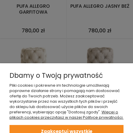
PUFA ALLEGRO
PUFA ALLEGRO JASNY BEŻ
GARFITOWA
780,00 zł
780,00 zł
Dbamy o Twoją prywatność
ELEGANCKA PIKOWANA
ELEGANCKA PIKOWANA
PUFA OKRĄGŁA COS
PUFA OKRĄGŁA COS
Pliki cookies i pokrewne im technologie umożliwiają
AKSAMIT BEŻOWA
TKANINA STRUKTURALNA
poprawne działanie strony i pomagają nam dostosować
BEŻOWA
ofertę do Twoich potrzeb. Możesz zaakceptować
790,00 zł
790,00 zł
wykorzystanie przez nas wszystkich tych plików i przejść
do sklepu lub dostosować użycie plików do swoich
preferencji, wybierając opcję "Dostosuj zgody".
Więcej o
plikach cookies przeczytasz w naszej Polityce prywatności.
Zaakceptuj wszystkie