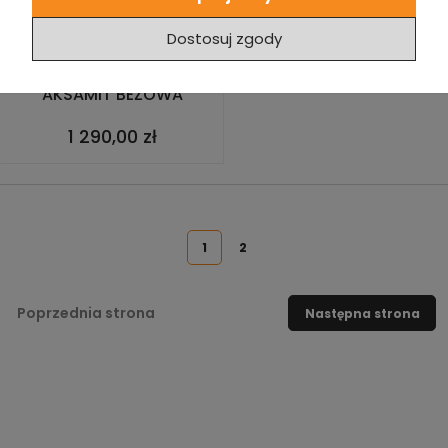
Dostosuj zgody
ELEGANCKA PIKOWANA
PUFA PROSTOKĄTNA COS
AKSAMIT BEŻOWA
1 290,00 zł
1
2
Poprzednia strona
Następna strona