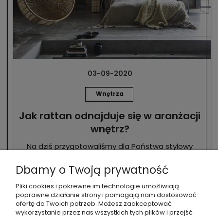
03-09-2020
Wnętrza
Jak rattan odnajduje się w aranżacji
wnętrz?
Na dziś przygotowaliśmy dla Państwa stylowy
temat wprost z tropikalnych lasów południowo-
Dbamy o Twoją prywatność
wschodniej Azji. Opowiemy o jednym z
najstarszych materiałów, wykorzystywanych do
Pliki cookies i pokrewne im technologie umożliwiają
produkcji mebli, którym jest
rattan.
Niewielu wie,
poprawne działanie strony i pomagają nam dostosować
ofertę do Twoich potrzeb. Możesz zaakceptować
że pierwsze plecione meble pojawiły się już w III
wykorzystanie przez nas wszystkich tych plików i przejść
wieku n.e.! Tyle przynajmniej wiemy z historii, a jak